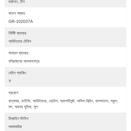
গুয়াংডং, চীন
মডেল নম্বার:
GR-102037A
নির্দিষ্ট ব্যবহার:
আউটডোর টেবিল
সাধারন ব্যবহার:
বহিরাঙ্গনের আসবাবপত্র
মেইল প্যাকিং:
Y
প্রয়োগ:
রান্নাঘর, ডাইনিং, আউটডোর, হোটেল, অ্যাপার্টমেন্ট, অফিস বিল্ডিং, হাসপাতাল, স্কুল, 
মল, অবসর সুবিধা, সুপ
ডিজাইন স্টাইল:
সমসাময়িক