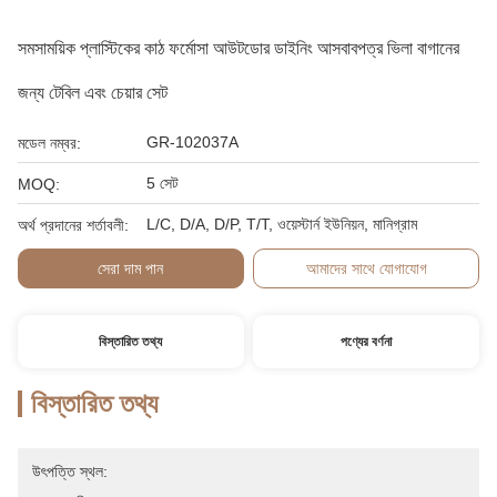
সমসাময়িক প্লাস্টিকের কাঠ ফর্মোসা আউটডোর ডাইনিং আসবাবপত্র ভিলা বাগানের
জন্য টেবিল এবং চেয়ার সেট
GR-102037A
মডেল নম্বর:
5 সেট
MOQ:
L/C, D/A, D/P, T/T, ওয়েস্টার্ন ইউনিয়ন, মানিগ্রাম
অর্থ প্রদানের শর্তাবলী:
সেরা দাম পান
আমাদের সাথে যোগাযোগ
বিস্তারিত তথ্য
পণ্যের বর্ণনা
বিস্তারিত তথ্য
উৎপত্তি স্থল: