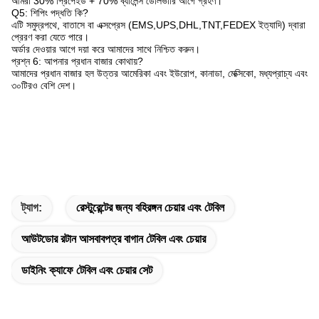
আমরা 30% প্রিপেইড + 70% ব্যালেন্স ডেলিভারি আগে গ্রহণ।
Q5: শিপিং পদ্ধতি কি?
এটি সমুদ্রপথে, বাতাসে বা এক্সপ্রেস (EMS,UPS,DHL,TNT,FEDEX ইত্যাদি) দ্বারা
প্রেরণ করা যেতে পারে।
অর্ডার দেওয়ার আগে দয়া করে আমাদের সাথে নিশ্চিত করুন।
প্রশ্ন 6: আপনার প্রধান বাজার কোথায়?
আমাদের প্রধান বাজার হল উত্তর আমেরিকা এবং ইউরোপ, কানাডা, মেক্সিকো, মধ্যপ্রাচ্য এবং
৩০টিরও বেশি দেশ।
ট্যাগ:
রেস্টুরেন্টের জন্য বহিরঙ্গন চেয়ার এবং টেবিল
আউটডোর রটান আসবাবপত্র বাগান টেবিল এবং চেয়ার
ডাইনিং ক্যাফে টেবিল এবং চেয়ার সেট