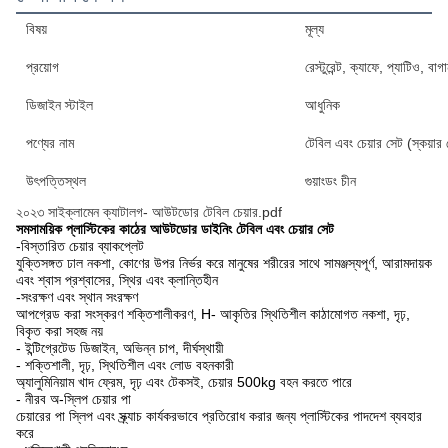
বিষয়
মূল্য
প্রয়োগ
রেস্টুরেন্ট, ক্যাফে, প্যাটিও, বা
ডিজাইন স্টাইল
আধুনিক
পণ্যের নাম
টেবিল এবং চেয়ার সেট (স্কয়ার
উৎপত্তিস্থল
গুয়াংডং চীন
২০২৩ সাইক্লামেন ক্যাটালগ- আউটডোর টেবিল চেয়ার.pdf
সমসাময়িক প্লাস্টিকের কাঠের আউটডোর ডাইনিং টেবিল এবং চেয়ার সেট
-বিস্তারিত চেয়ার ব্যাকপ্লেট
যুক্তিসঙ্গত ঢাল নকশা, কোণের উপর নির্ভর করে মানুষের শরীরের সাথে সামঞ্জস্যপূর্ণ, আরামদায়ক
এবং শ্বাস প্রশ্বাসের, স্থির এবং ক্লান্তিহীন
-সংরক্ষণ এবং স্থান সংরক্ষণ
আপগ্রেড করা সংস্করণ শক্তিশালীকরণ, H- আকৃতির স্থিতিশীল কাঠামোগত নকশা, দৃঢ়,
বিকৃত করা সহজ নয়
- ইন্টিগ্রেটেড ডিজাইন, অভিন্ন চাপ, দীর্ঘস্থায়ী
- শক্তিশালী, দৃঢ়, স্থিতিশীল এবং লোড বহনকারী
অ্যালুমিনিয়াম খাদ ফ্রেম, দৃঢ় এবং টেকসই, চেয়ার 500kg বহন করতে পারে
- নীরব অ-স্লিপ চেয়ার পা
চেয়ারের পা স্লিপ এবং স্ক্র্যাচ কার্যকরভাবে প্রতিরোধ করার জন্য প্লাস্টিকের পাদদেশ ব্যবহার
করে