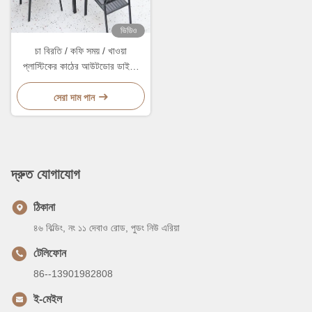
ভিডিও
চা বিরতি / কফি সময় / খাওয়া
প্লাস্টিকের কাঠের আউটডোর ডাইনিং
সেট
সেরা দাম পান
দ্রুত যোগাযোগ
ঠিকানা
৪৬ বিল্ডিং, নং ১১ দেবাও রোড, পুডং নিউ এরিয়া
টেলিফোন
86--13901982808
ই-মেইল