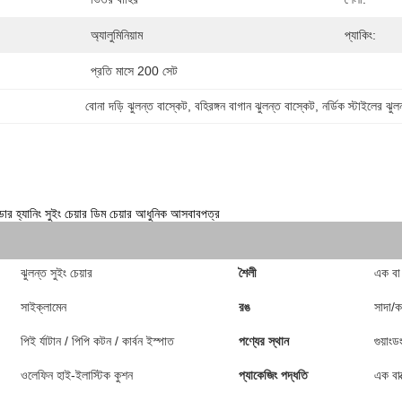
অ্যালুমিনিয়াম
প্যাকিং:
প্রতি মাসে 200 সেট
বোনা দড়ি ঝুলন্ত বাস্কেট
, 
বহিরঙ্গন বাগান ঝুলন্ত বাস্কেট
, 
নর্ডিক স্টাইলের ঝুল
 হ্যানিং সুইং চেয়ার ডিম চেয়ার আধুনিক আসবাবপত্র
ঝুলন্ত সুইং চেয়ার
শৈলী
এক বা
সাইক্লামেন
রঙ
সাদা/
পিই র্যাটান / পিপি কটন / কার্বন ইস্পাত
পণ্যের স্থান
গুয়াং
ওলেফিন হাই-ইলাস্টিক কুশন
প্যাকেজিং পদ্ধতি
এক বাক