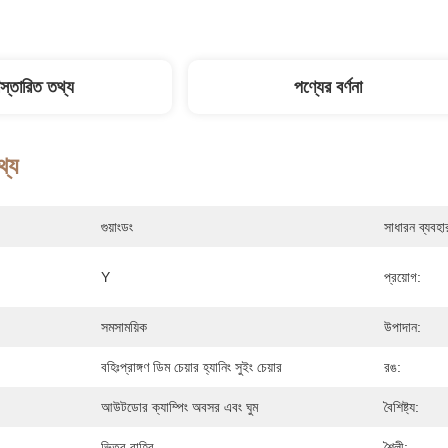
িস্তারিত তথ্য
পণ্যের বর্ণনা
থ্য
গুয়াংডং
সাধারন ব্যবহা
Y
প্রয়োগ:
সমসাময়িক
উপাদান:
বহিঃপ্রাঙ্গণ ডিম চেয়ার হ্যানিং সুইং চেয়ার
রঙ:
আউটডোর ক্যাম্পিং অবসর এবং ঘুম
বৈশিষ্ট্য:
ভিতর বাহির
শৈলী: