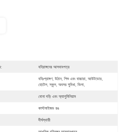
র:
বহিরাঙ্গনের আসবাবপত্র
বহিঃপ্রাঙ্গণ, উঠান, শিশু এবং বাচ্চারা, আউটডোর, 
হোটেল, স্কুল, অবসর সুবিধা, ভিলা,
বোনা দড়ি এবং অ্যালুমিনিয়াম
কাস্টমাইজড রঙ
দীর্ঘস্থায়ী
আধুনিক বহিরঙ্গন আসবাবপত্র