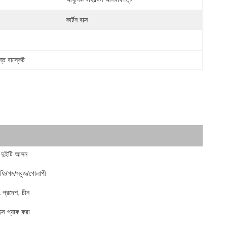
কার্টন বাক্স
ন্ত বাস্কেট
 দুইটি আসন
কফি/গম/সবুজ/গোলাপী
ডং প্রদেশ, চীন
্সে প্যাক করা