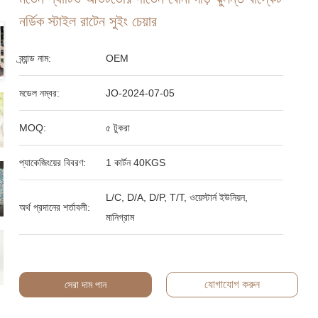
নর্ডিক স্টাইল রাটেন সুইং চেয়ার
ব্র্যান্ড নাম:
OEM
মডেল নম্বর:
JO-2024-07-05
MOQ:
৫ টুকরা
প্যাকেজিংয়ের বিবরণ:
1 কার্টন 40KGS
L/C, D/A, D/P, T/T, ওয়েস্টার্ন ইউনিয়ন,
অর্থ প্রদানের শর্তাবলী:
মানিগ্রাম
যোগাযোগ করুন
সেরা দাম পান