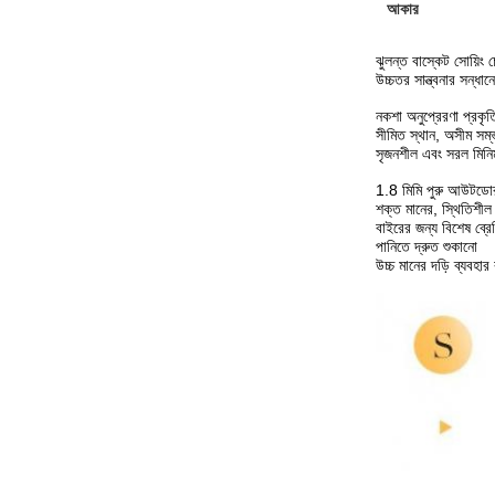
আকার
ঝুলন্ত বাস্কেট সোয়িং 
উচ্চতর সান্ত্বনার সন্ধানে
নকশা অনুপ্রেরণা প্রক
সীমিত স্থান, অসীম সম্
সৃজনশীল এবং সরল মিনিম
1.8 মিমি পুরু আউটডোর ব
শক্ত মানের, স্থিতিশীল
বাইরের জন্য বিশেষ ব্রে
পানিতে দ্রুত শুকানো
উচ্চ মানের দড়ি ব্যবহা