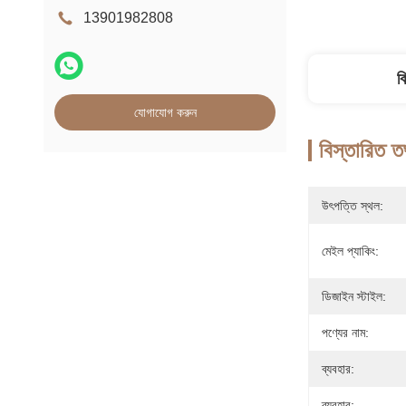
13901982808
ব
যোগাযোগ করুন
বিস্তারিত ত
উৎপত্তি স্থল:
মেইল প্যাকিং:
ডিজাইন স্টাইল:
পণ্যের নাম:
ব্যবহার:
ব্যবহার: