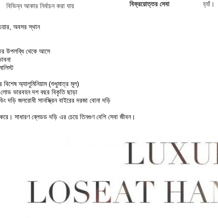
বিক্রয়োত্তর সেবা
হ্যাঁ।
বিভিন্ন আকার নির্বাচন করা যায়
চেয়ার, অবসর স্থান
ৃতির উপলব্ধি থেকে আসে
ভাবনা
ালিস্ট
িশেষ অ্যালুমিনিয়াম (শুধুমাত্র মূল)
 লোড ভারবহন দশ বছর বিকৃতি ছাড়া
ডিং দড়ি জলরোধী সানস্ক্রিন বাইরের দরজা বোনা দড়ি
র করে। সাধারণ ব্লেডড দড়ি এর চেয়ে তিনগুণ বেশি সেবা জীবন।