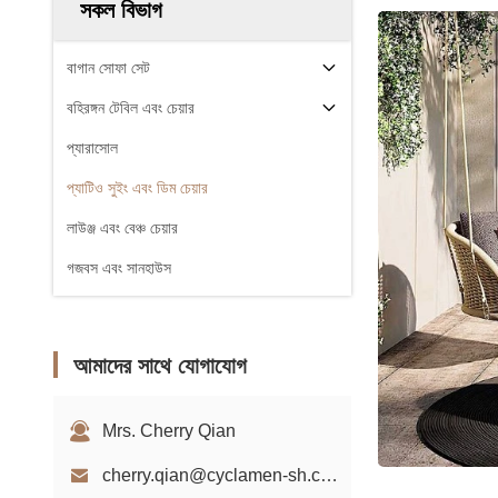
সকল বিভাগ
বাগান সোফা সেট
বহিরঙ্গন টেবিল এবং চেয়ার
প্যারাসোল
প্যাটিও সুইং এবং ডিম চেয়ার
লাউঞ্জ এবং বেঞ্চ চেয়ার
গজবস এবং সানহাউস
আমাদের সাথে যোগাযোগ
Mrs. Cherry Qian
cherry.qian@cyclamen-sh.com