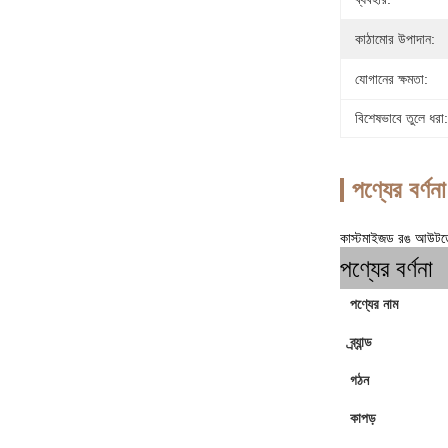
কাঠামোর উপাদান:
যোগানের ক্ষমতা:
বিশেষভাবে তুলে ধরা:
পণ্যের বর্ণনা
কাস্টমাইজড রঙ আউটডোর
পণ্যের বর্ণনা
পণ্যের নাম
ব্র্যান্ড
গঠন
কাপড়