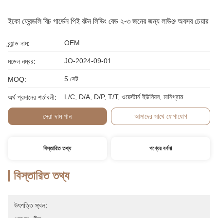
ইকো ফ্রেন্ডলি বিচ গার্ডেন পিই রটন লিভিং বেড ২-৩ জনের জন্য লাউঞ্জ অবসর চেয়ার
OEM
ব্র্যান্ড নাম:
JO-2024-09-01
মডেল নম্বর:
5 সেট
MOQ:
L/C, D/A, D/P, T/T, ওয়েস্টার্ন ইউনিয়ন, মানিগ্রাম
অর্থ প্রদানের শর্তাবলী:
সেরা দাম পান
আমাদের সাথে যোগাযোগ
বিস্তারিত তথ্য
পণ্যের বর্ণনা
বিস্তারিত তথ্য
উৎপত্তি স্থল: