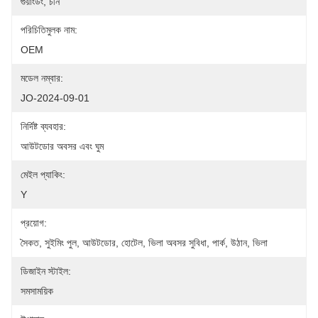
গুয়াংডং, চীন
পরিচিতিমুলক নাম:
OEM
মডেল নম্বার:
JO-2024-09-01
নির্দিষ্ট ব্যবহার:
আউটডোর অবসর এবং ঘুম
মেইল প্যাকিং:
Y
প্রয়োগ:
সৈকত, সুইমিং পুল, আউটডোর, হোটেল, ভিলা অবসর সুবিধা, পার্ক, উঠান, ভিলা
ডিজাইন স্টাইল:
সমসাময়িক