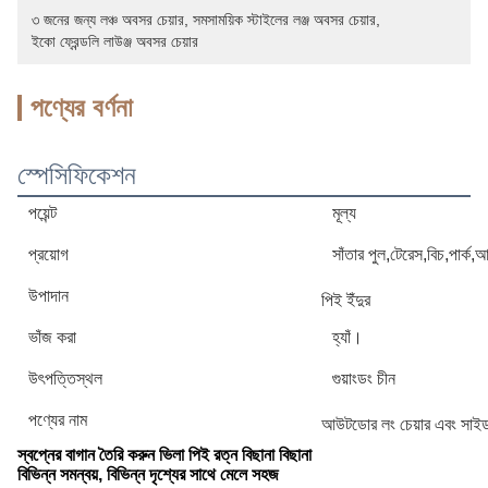
৩ জনের জন্য লঞ্চ অবসর চেয়ার
, 
সমসাময়িক স্টাইলের লঞ্জ অবসর চেয়ার
, 
ইকো ফ্রেন্ডলি লাউঞ্জ অবসর চেয়ার
পণ্যের বর্ণনা
স্পেসিফিকেশন
পয়েন্ট
মূল্য
প্রয়োগ
সাঁতার পুল,টেরেস,বিচ,পার্ক,
উপাদান
পিই ইঁদুর
ভাঁজ করা
হ্যাঁ।
উৎপত্তিস্থল
গুয়াংডং চীন
পণ্যের নাম
আউটডোর লং চেয়ার এবং সাইড
স্বপ্নের বাগান তৈরি করুন ভিলা পিই রত্ন বিছানা বিছানা
বিভিন্ন সমন্বয়, বিভিন্ন দৃশ্যের সাথে মেলে সহজ