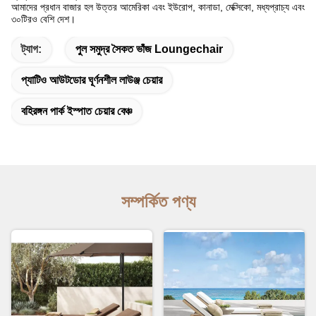
আমাদের প্রধান বাজার হল উত্তর আমেরিকা এবং ইউরোপ, কানাডা, মেক্সিকো, মধ্যপ্রাচ্য এবং
৩০টিরও বেশি দেশ।
ট্যাগ:
পুল সমুদ্র সৈকত ভাঁজ Loungechair
প্যাটিও আউটডোর ঘূর্ণনশীল লাউঞ্জ চেয়ার
বহিরঙ্গন পার্ক ইস্পাত চেয়ার বেঞ্চ
সম্পর্কিত পণ্য