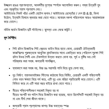
উজ্জ্বল রঙের প্রাণবন্ততা, আকর্ষণীয় দৃশ্যের স্পর্শকে আলোকিত করুন। লম্বা চিত্রটি যুব
এবং প্রকৃতির শ্বাস প্রশ্বাস দেয়।
আউটডোর লিফট খাঁচা একটি হোটেল ক্লাব / আউটডোর রেস্তোঁরা / দেশ B & B, ভিলা
উঠোন, ইত্যাদি হিসাবে ব্যবহার করা যেতে পারে। মনোরম নকশা পরিবেশকে আরও আরামদায়ক
করে তোলে।
নর্ডিক মর্ডেন ডিজাইন দুটি স্টাইলের। ঝুলন্ত এবং মেঝে মাউন্ট।
মূল বৈশিষ্ট্য:
পিই রটান ডিজাইনঃ পিই ব্রেডড ভাইন দিয়ে হাতে বোনা, চেয়ারটি ঐতিহ্যবাহী
কারুশিল্পের পুরুষত্বকে আধুনিক নান্দনিকতার সাথে একত্রিত করে।পরিবেশ সুরক্ষা পিই
রটান উভয় শৈলী এবং টেকসইতা উন্নত করতে বোনা হয়. সূর্য ও বৃষ্টির ভয় নেই
পরিষ্কার করা সহজ. জলরোধী সানস্ক্রিন,
ফ্যাকাশে করা সহজ নয়, উচ্চ রঙ সরাসরি পানি দিয়ে ধুয়ে ফেলা যায়,
দৃঢ় নির্মাণ: গ্যালভানাইজড স্টিলের কাঠামো দিয়ে নির্মিত, চেয়ারটি একটি শক্তিশালী
লোড বহন ক্ষমতা নিয়ে গর্ব করে, এটি দৃঢ় এবং মরিচা প্রতিরোধী করে তোলে। এটি
নিশ্চিত করে যে এটি সারা বছর বাইরে রাখা যেতে পারে।
নীচের শক্তিশালীকরণ সহজেই বিকৃত হয় না
নীচের অংশটি ঘন পাইপ দিয়ে ডিজাইন করা হয়েছে, যাতে রিলেসিংটি সহজেই বিকৃত হয়
না এবং দীর্ঘ সেবা জীবন থাকে।
জলরোধী শ্বাস প্রশ্বাসের কাপড় উচ্চ ঘনত্বের স্পঞ্জ