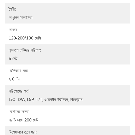
শৈলী:
আধুনিক বিলাসিতা
আকার:
120-200*190 সেমি
ন্যূনতম চাহিদার পরিমাণ:
5 সেট
ডেলিভারি সময়:
২ 0 দিন
পরিশোধের শর্ত:
L/C, D/A, D/P, T/T, ওয়েস্টার্ন ইউনিয়ন, মানিগ্রাম
যোগানের ক্ষমতা:
প্রতি মাসে 200 সেট
বিশেষভাবে তুলে ধরা: