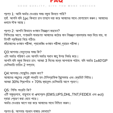
প্রশ্ন 1: আমি অর্ডার দেওয়ার সময় নমুনা কিনতে পারি?
হ্যাঁ. আপনি যদি 1pc কিনতে চান তাহলে দয়া করে আমাদের সাথে যোগাযোগ করুন। আমাদের
গুদামে স্টক আছে।
প্রশ্ন 2: আপনি কিভাবে গুণমান নিয়ন্ত্রণ করবেন?
শিপিংয়ের আগে, পণ্যগুলি সাধারণত আমাদের কঠোর মান নিয়ন্ত্রণ ব্যবস্থার মধ্য দিয়ে যায়, যা
তিনটি প্রক্রিয়া নিয়ে গঠিতঃ
কাঁচামালের গুণমান পরীক্ষা, প্যাকেজিং গুণমান পরীক্ষা,গৃহায়ন পরীক্ষা।
Q3:আপনার নেতৃত্বের সময় কি?
এটা অর্ডার পরিমাণ এবং আপনি অর্ডার স্থান ঋতু উপর নির্ভর করে।
আপনি যদি নমুনা কিনতে চান. আমরা 3 দিনের মধ্যে আপনাকে পাঠাব. যদি অর্ডার 1x40'GP
ডেলিভারি তারিখ 2 সপ্তাহ.
Q4:আপনার পেমেন্টের মেয়াদ কত?
আমাদের পছন্দের পেমেন্ট পদ্ধতি হল টেলিগ্রাফিক ট্রান্সফার এবং ক্রেডিট লিটার।
আমরা 30% প্রিপেইড + 70% ব্যালেন্স ডেলিভারি আগে গ্রহণ।
Q5: শিপিং পদ্ধতি কি?
এটি সমুদ্রপথে, বায়ুপথে বা এক্সপ্রেস (EMS,UPS,DHL,TNT,FEDEX এবং ect)
দ্বারা প্রেরণ করা যেতে পারে।
অর্ডার দেওয়ার আগে দয়া করে আমাদের সাথে নিশ্চিত করুন।
প্রশ্ন 6: আপনার প্রধান বাজার কোথায়?