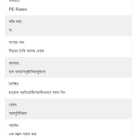
উপাদান:
PE Raten
ভাঁজ করা:
না.
পণ্যের নাম:
ইঁদুরের তৈরি অবসর চেয়ার
ব্যবহার:
বসে থাকা/অনুষ্ঠানিক/ঘুমানো
বৈশিষ্ট্য:
ছত্রাক প্রতিরোধী/স্বাধীনভাবে শ্বাস নিন
ফ্রেম:
অ্যালুমিনিয়াম
প্যাকিং:
এক বাক্সে প্যাক করা