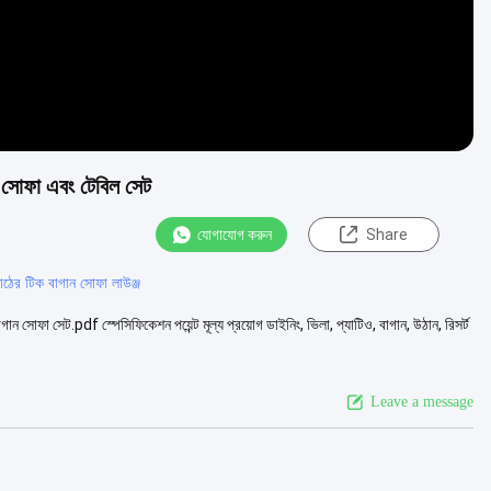
সোফা এবং টেবিল সেট
যোগাযোগ করুন
Share
ঠের টিক বাগান সোফা লাউঞ্জ
ফা সেট.pdf স্পেসিফিকেশন পয়েন্ট মূল্য প্রয়োগ ডাইনিং, ভিলা, প্যাটিও, বাগান, উঠান, রিসর্ট
Leave a message