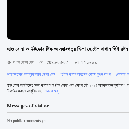
হাত বোনা আউটডোর টিক আসবাবপত্র ভিলা হোটেল বাগান পিই রটন 
বাগান সোফা সেট
2025-03-07
14 views
#
আউটডোর অ্যালুমিনিয়াম সোফা সেট
#
রটান বাগান বহিরঙ্গন সোফা কুশন কাপড়
#
সলিড কা
হাত বোনা আউটডোর ভিলা বাগান পিই রটন সোফা এবং টেবিল সেট ২০২৪ সাইক্লামেন ক্যাটালগ-বাগান সো
ডিজাইন স্টাইল আধুনিক পণ্...
আরও দেখুন
Messages of visitor
No public comments yet