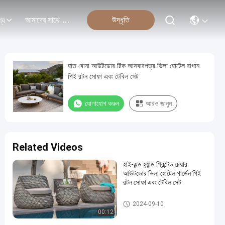
আমাদের সাথে যোগাযোগ
উদ্ধৃতি
্য
হাত বোনা আউটডোর টিক আসবাবপত্র ভিলা হোটেল বাগান
পিই রটন সোফা এবং টেবিল সেট
যোগাযোগ করুন
আরও জানুন
Related Videos
হাই-এন্ড হ্যান্ড প্রিন্টেড চেয়ার
আউটডোর ভিলা হোটেল গার্ডেন পিই
রটন সোফা এবং টেবিল সেট
Aluminum Table And Sofa
2024-09-10
00:12