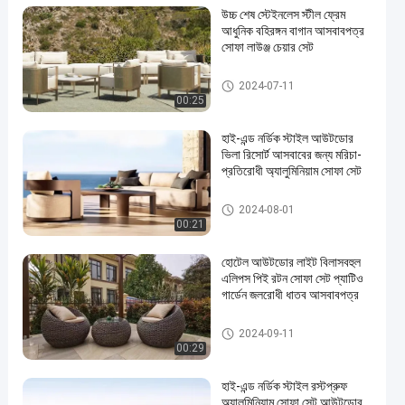
উচ্চ শেষ স্টেইনলেস স্টীল ফ্রেম
আধুনিক বহিরঙ্গন বাগান আসবাবপত্র
সোফা লাউঞ্জ চেয়ার সেট
Aluminum Table And Sofa
2024-07-11
00:25
হাই-এন্ড নর্ডিক স্টাইল আউটডোর
ভিলা রিসোর্ট আসবাবের জন্য মরিচা-
প্রতিরোধী অ্যালুমিনিয়াম সোফা সেট
Aluminum Table And Sofa
2024-08-01
00:21
হোটেল আউটডোর লাইট বিলাসবহুল
এলিপস পিই রটন সোফা সেট প্যাটিও
গার্ডেন জলরোধী ধাতব আসবাবপত্র
Aluminum Table And Sofa
2024-09-11
00:29
হাই-এন্ড নর্ডিক স্টাইল রস্টপ্রুফ
অ্যালুমিনিয়াম সোফা সেট আউটডোর