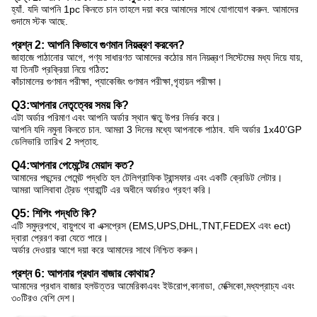
হ্যাঁ. যদি আপনি 1pc কিনতে চান তাহলে দয়া করে আমাদের সাথে যোগাযোগ করুন. আমাদের
গুদামে স্টক আছে.
প্রশ্ন 2: আপনি কিভাবে গুণমান নিয়ন্ত্রণ করবেন?
জাহাজে পাঠানোর আগে, পণ্য সাধারণত আমাদের কঠোর মান নিয়ন্ত্রণ সিস্টেমের মধ্য দিয়ে যায়,
যা তিনটি প্রক্রিয়া নিয়ে গঠিত
:
কাঁচামালের গুণমান পরীক্ষা, প্যাকেজিং গুণমান পরীক্ষা,গৃহায়ন পরীক্ষা।
Q3:আপনার নেতৃত্বের সময় কি?
এটা অর্ডার পরিমাণ এবং আপনি অর্ডার স্থান ঋতু উপর নির্ভর করে।
আপনি যদি নমুনা কিনতে চান. আমরা 3 দিনের মধ্যে আপনাকে পাঠাব. যদি অর্ডার 1x40'GP
ডেলিভারি তারিখ 2 সপ্তাহ.
Q4:আপনার পেমেন্টের মেয়াদ কত?
আমাদের পছন্দের পেমেন্ট পদ্ধতি হল টেলিগ্রাফিক ট্রান্সফার এবং একটি ক্রেডিট লেটার।
আমরা আলিবাবা ট্রেড গ্যারান্টি এর অধীনে অর্ডারও গ্রহণ করি।
Q5: শিপিং পদ্ধতি কি?
এটি সমুদ্রপথে, বায়ুপথে বা এক্সপ্রেস (EMS,UPS,DHL,TNT,FEDEX এবং ect)
দ্বারা প্রেরণ করা যেতে পারে।
অর্ডার দেওয়ার আগে দয়া করে আমাদের সাথে নিশ্চিত করুন।
প্রশ্ন 6: আপনার প্রধান বাজার কোথায়?
আমাদের প্রধান বাজার হল
উত্তর আমেরিকা
এবং ইউরোপ,
কানাডা, মেক্সিকো,
মধ্যপ্রাচ্য এবং
৩০টিরও বেশি দেশ।