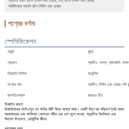
প্যাটিও সিটিং রটান টেবিল এবং চেয়ার
, 
পিই রটান টেবিল এবং চেয়ার
, 
আউটডোর গার্ডেন রটন টেবিল এবং চেয়ার
পণ্যের বর্ণনা
স্পেসিফিকেশন
পয়েন্ট
মূল্য
প্রয়োগ
প্যাটিও, বাগান, ব্যালকনি, বাগা
ডিজাইন স্টাইল
আধুনিক
পণ্যের নাম
প্যাটিও টেবিল এবং চেয়ার সেট 
উৎপত্তিস্থল
গুয়াংডং চীন
ডিজাইন ধারণা
ডিজাইনারের বার্তা-/সুখ হল পাখির ঘাঁটি ফিরে আসার সময়। একটি উষ্ণ ঘর পরিবেশ তৈরি করুন
আরামদায়ক এবং সংক্ষিপ্ত।ক্লান্ত শরীর এবং চাপ ভুলে যাওয়া, প্রকৃতির নির্দোষতা এবং
উষ্ণতা উপভোগ, রোমান্টিক জীবন
প্রযোজ্য দৃশ্য