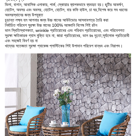
ভিলা, বাগান, আবাসিক এলাকায়, পার্ক, স্কোয়ার ব্যাপকভাবে ব্যবহৃত হয়। ছুটির আকর্ষণ,
হোটেল, অবসর এবং অবসর, হোটেল, হোটেল, বার কফি হাউস, চা ঘর,বিশেষ করে সব ধরনের
অবসরস্থানের জন্য উপযুক্ত
চূড়ান্ত লক্ষ্য হল আপনার জন্য উচ্চ মানের আউটডোর আসবাবপত্র তৈরি করা
নির্বাচিত পরিবেশ সুরক্ষা উচ্চ মানের 100% আমদানি বিশেষ পিই রটন
ভাল স্থিতিস্থাপকতা, wrinkle প্রতিরোধের এবং পরিধান প্রতিরোধের, এবং পরিবেশগত
সুরক্ষা ক্ষতিকারক গ্যাস মুক্তি হবে না; জারা প্রতিরোধের, ভাল রঙ দৃঢ়তা,সূর্যালোক প্রতিরোধী
এবং সহজেই বিবর্ণ হয় না
খাদ্যের সতেজতা সুরক্ষা প্যাকেজ প্লাস্টিকের পিই উপাদান পরিবেশ বান্ধব এবং নিরাপদ।