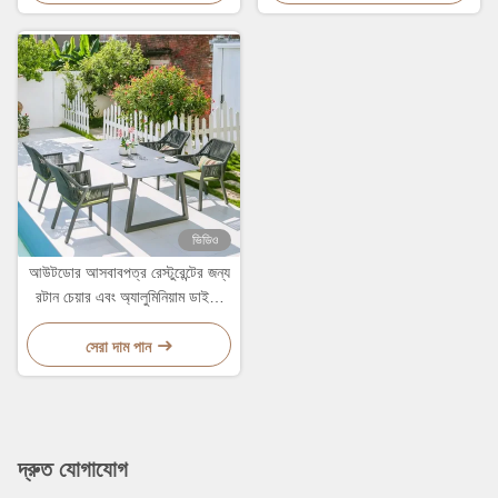
ভিডিও
আউটডোর আসবাবপত্র রেস্টুরেন্টের জন্য
রটান চেয়ার এবং অ্যালুমিনিয়াম ডাইনিং
টেবিল আউটডোর ডাইনিং
সেরা দাম পান
দ্রুত যোগাযোগ