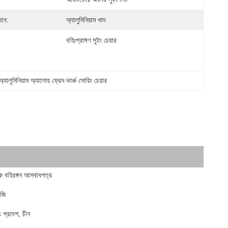
ান:
অ্যালুমিনিয়াম খাদ
বহিঃপ্রাঙ্গণ সুইং চেয়ার
অ্যালুমিনিয়াম অ্যালোয় ফ্রেম ভার্ঞ্চ সোয়িং চেয়ার
ক বহিরঙ্গন আসবাবপত্র
জি
ডং প্রদেশ, চীন