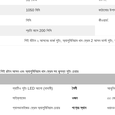
1050 মিমি
কাঠামোর উপাদ
পিসি
কীওয়ার্ড:
প্রতি মাসে 200 পিসি
পিই র্যাটান ২ আসনের ভার্ঞ্চ সুইং
, 
অ্যালুমিনিয়াম খাদ ফ্রেম 2 আসন ভার্সা সুইং
, 
 রটান আসন এবং অ্যালুমিনিয়াম খাদ ফ্রেম সহ ঝুলন্ত সুইং চেয়ার
প্যাটিও সুইং LED আলো (বাদামী)
শৈলী
আধুনি
সাইক্লামেন
ওজন
৫৫ কে
গ্যালভানাইজড ফ্রেম অ্যালুমিনিয়াম চেয়ার
পণ্যের স্থান
গুয়াং