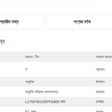
িস্তারিত তথ্য
পণ্যের বর্ণনা
থ্য
গুয়াংডং, চীন
সাধারন ব্যবহা
Y
প্রয়োগ:
আধুনিক
উপাদান:
আধুনিক বহিরঙ্গন আসবাবপত্র
ব্যবহার:
L1750*W1250*H1800 মিমি
বৈশিষ্ট্য:
51 কেজি
ফাংশন: