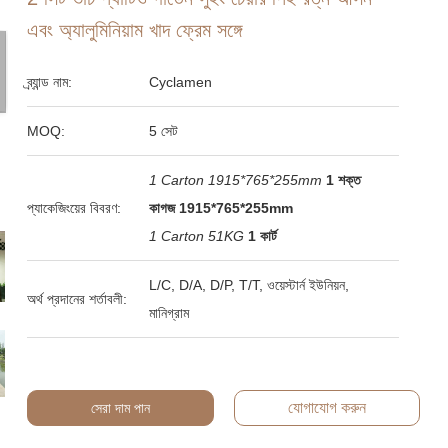
এবং অ্যালুমিনিয়াম খাদ ফ্রেম সঙ্গে
ব্র্যান্ড নাম:
Cyclamen
MOQ:
5 সেট
1 Carton 1915*765*255mm
1 শক্ত
প্যাকেজিংয়ের বিবরণ:
কাগজ 1915*765*255mm
1 Carton 51KG
1 কার্ট
L/C, D/A, D/P, T/T, ওয়েস্টার্ন ইউনিয়ন,
অর্থ প্রদানের শর্তাবলী:
মানিগ্রাম
যোগাযোগ করুন
সেরা দাম পান