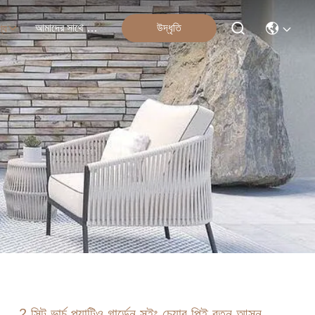
আমাদের সাথে যোগাযোগ
উদ্ধৃতি
্য
2 সিট ভার্চ প্যাটিও গার্ডেন সুইং চেয়ার পিই রত্ন আসন