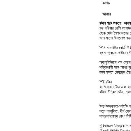
কাপড়
আকার
রটান শরৎ শুকনো, ডাব
বড় পরিবার বেশি আরামদ
হোক সেটা শৈশবকালের খে
ভাল মানের উপভোগ করত
পিসি সানশাইন বোর্ড শীর্ষ
ক্রস ফ্রেমের অধীনে স
অ্যালুমিনিয়াম খাদ ফ্রেম
শক্তিশালী সঙ্গে আপগ্
বহন ক্ষমতা স্টোরেজ ট্রে
পিই রটান
ব্রাশ করা রাটান এবং ব্
রটান মিশ্রিত তাঁত, শ্ব
উচ্চ উজ্জ্বলতা
এলইডি ল
নতুন প্রযুক্তি, দীর্ঘ 
সামঞ্জস্যযোগ্য কোণ পিস
সুবিধাজনক নিয়ন্ত্রক 
টেকসই পিভিসি উপাদান গি