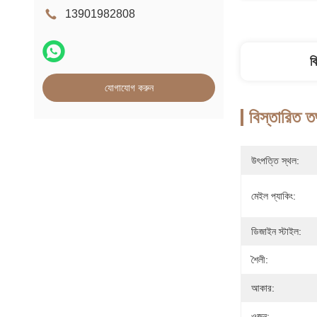
13901982808
ব
যোগাযোগ করুন
বিস্তারিত ত
উৎপত্তি স্থল:
মেইল প্যাকিং:
ডিজাইন স্টাইল:
শৈলী:
আকার:
ওজন: