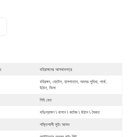
র:
বহিরাঙ্গনের আসবাবপত্র
বহিরঙ্গন, হোটেল, হাসপাতাল, অবসর সুবিধা, পার্ক, 
উঠান, ভিলা
পিই বেত
বহিঃপ্রাঙ্গণ \ বাগান \ কটেজ \ উঠান \ সৈকত
শক্তিশালী সুইং আসন
আউটডোর অবসর সুইং সিট