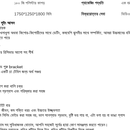
১৮০ জি পলিস্টার কাপড়
প্যাকেজিং পদ্ধতি
এক বাক
1750*1250*1800 মিমি
বিক্রয়োত্তর সেবা
ভিডিও
ল সুইং আসন
ায়ক
লাধুলা অথবা কিশোর-কিশোরীদের সাথে ডেটিং, কমবেশি ঝুলনীর সাথে সম্পর্কিত, আমরা উচ্চমানের বহ
ে পারে
ৌর রিসিভার আলো সহ শীর্ষ
রেড পুরু bracket
 একটি চা টেবিল জন্য অর্থ সঞ্চয়
রাশ করা খালি চক্র
াস প্রশ্বাস এবং পরিষ্কার করা সহজ
াইট বার
সেবা জীবন, কম শক্তি খরচ এবং উচ্চতর উজ্জ্বলতা
ি সিলিং ফেইড করা সহজ নয়, ভাল সানশ্যাড প্রভাব, বৃষ্টি ভয় পায় না, এটা বলা হয় না ভাঙা গ্লাস
বোতাম সহ সুবিধাজনক বোতাম, আপনি সহজেই সূর্যের ছায়া কোণ সামঞ্জস্য করতে পারেন।
য়ার হ্যান্ডেল, ঘড়ির কাঁটার দিকে টান, ঘড়ির কাঁটার বিপরীত দিকে আলগা