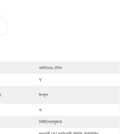
আউটডোর টেবিল
Y
ল:
উপকূল
না.
নৈমিত্তিক/ঘুমানো
জলরোধী UV প্রতিরোধী পিভিসি টেক্সটাইলিন