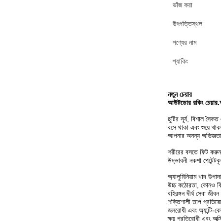
ভাঁজ করা
উৎপত্তিস্থল
পণ্যের নাম
প্যাকিং
নতুন চেয়ার
আউটডোর রকিং চেয়ার
ছুটির সূর্য, বিশাল সৈ
বসে থাকা এবং শুয়ে থাক
আপনার অনন্য অভিজ্ঞতার 
শরীরের বসতে ফিট করু
উদ্ভাবনী নকশা পেটেন্টক
অ্যালুমিনিয়াম খাদ উপাদ
উচ্চ কঠোরতা, কোনও বি
বহিরঙ্গন দীর্ঘ সেবা জীব
শক্তিশালী তাপ প্রতিরো
জলরোধী এবং অ্যান্টি-
ক্ষয় প্রতিরোধী এবং অক্