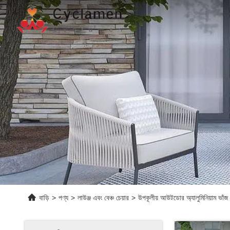
বাড়ি
>
পণ্য
>
লাউঞ্জ এবং বেঞ্চ চেয়ার
>
উপকূলীয় আউটডোর অ্যালুমিনিয়াম ভাঁজ চে