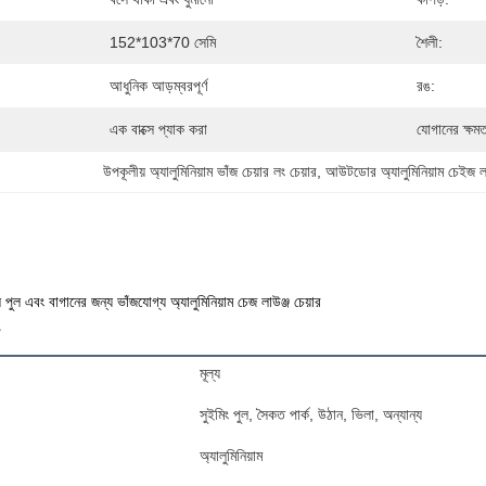
152*103*70 সেমি
শৈলী:
আধুনিক আড়ম্বরপূর্ণ
রঙ:
এক বাক্সে প্যাক করা
যোগানের ক্ষমত
উপকূলীয় অ্যালুমিনিয়াম ভাঁজ চেয়ার লং চেয়ার
, 
আউটডোর অ্যালুমিনিয়াম চেইজ ল
 পুল এবং বাগানের জন্য ভাঁজযোগ্য অ্যালুমিনিয়াম চেজ লাউঞ্জ চেয়ার
ন
মূল্য
সুইমিং পুল, সৈকত পার্ক, উঠান, ভিলা, অন্যান্য
অ্যালুমিনিয়াম