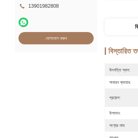
13901982808
ব
যোগাযোগ করুন
বিস্তারিত ত
উৎপত্তি স্থল:
সাধারন ব্যবহার:
প্রয়োগ:
উপাদান:
পণ্যের নাম:
ফাংশন: