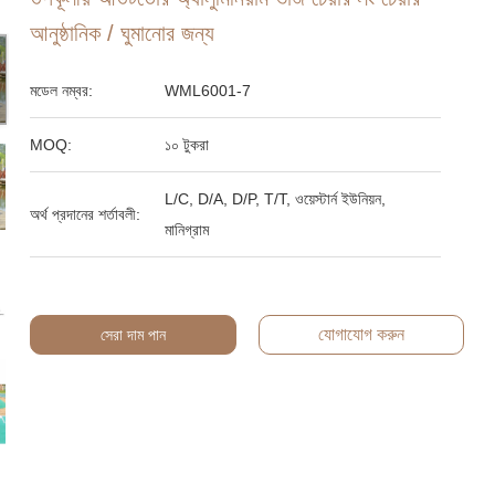
আনুষ্ঠানিক / ঘুমানোর জন্য
মডেল নম্বর:
WML6001-7
MOQ:
১০ টুকরা
L/C, D/A, D/P, T/T, ওয়েস্টার্ন ইউনিয়ন,
অর্থ প্রদানের শর্তাবলী:
মানিগ্রাম
যোগাযোগ করুন
সেরা দাম পান