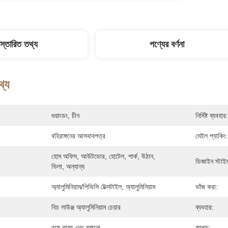
িস্তারিত তথ্য
পণ্যের বর্ণনা
থ্য
গুয়াংডং, চীন
নির্দিষ্ট ব্যবহার:
বহিরাঙ্গনের আসবাবপত্র
মেইল প্যাকিং:
হোম অফিস, আউটডোর, হোটেল, পার্ক, উঠান, 
ডিজাইন স্টাই
ভিলা, অন্যান্য
অ্যালুমিনিয়াম/পিভিসি টেক্সটাইল, অ্যালুমিনিয়াম
ভাঁজ করা:
বিচ লাউঞ্জ অ্যালুমিনিয়াম চেয়ার
ব্যবহার:
বসে থাকা এবং ঘুমানো
কাপড়: