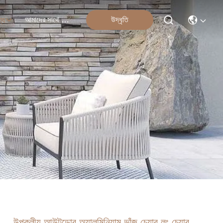
আমাদের সাথে যোগাযোগ
উদ্ধৃতি
্য
উপকূলীয় আউটডোর অ্যালুমিনিয়াম ভাঁজ চেয়ার লং চেয়ার