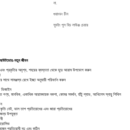
না.
গুয়াংডং চীন
স্যুইং পুল বিচ লাউঞ্জ চেয়ার
.আউটডোর-নতুন জীবন
কত এবং প্রকৃতির অদৃশ্য, শহরের ব্যস্ততা থেকে দূরে আরাম উপভোগ করুন
া
সাথে সামঞ্জস্য রেখে ইচ্ছা অনুযায়ী পরিবর্তন করুন
ন ডিজাইন
ৃত পণ্য, মানবিক, একাধিক আরামদায়ক নকশা, কোমর সমর্থন, হাঁটু প্যাড, আখিলেস স্নায়ু শিথিল
ান
কৃতি নেই, ভাল তাপ প্রতিরোধের এবং জারা প্রতিরোধের
ন জন্য উপযুক্ত
ধী
কোরোসিভ
সিজেন প্রতিরোধী দৃঢ় এবং কঠিন