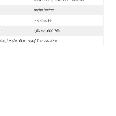
আধুনিক বিলাসিতা
কাস্টমাইজযোগ্য
া:
প্রতি মাসে 600 পিসি
াউঞ্জ
, 
উপকূলীয় বহিরঙ্গন অ্যালুমিনিয়াম চেজ লাউঞ্জ