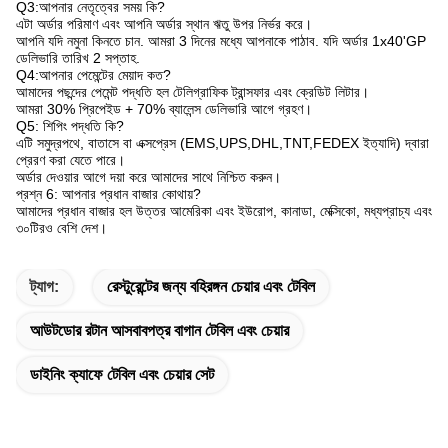
Q3:আপনার নেতৃত্বের সময় কি?
এটা অর্ডার পরিমাণ এবং আপনি অর্ডার স্থান ঋতু উপর নির্ভর করে।
আপনি যদি নমুনা কিনতে চান. আমরা 3 দিনের মধ্যে আপনাকে পাঠাব. যদি অর্ডার 1x40'GP
ডেলিভারি তারিখ 2 সপ্তাহ.
Q4:আপনার পেমেন্টের মেয়াদ কত?
আমাদের পছন্দের পেমেন্ট পদ্ধতি হল টেলিগ্রাফিক ট্রান্সফার এবং ক্রেডিট লিটার।
আমরা 30% প্রিপেইড + 70% ব্যালেন্স ডেলিভারি আগে গ্রহণ।
Q5: শিপিং পদ্ধতি কি?
এটি সমুদ্রপথে, বাতাসে বা এক্সপ্রেস (EMS,UPS,DHL,TNT,FEDEX ইত্যাদি) দ্বারা
প্রেরণ করা যেতে পারে।
অর্ডার দেওয়ার আগে দয়া করে আমাদের সাথে নিশ্চিত করুন।
প্রশ্ন 6: আপনার প্রধান বাজার কোথায়?
আমাদের প্রধান বাজার হল উত্তর আমেরিকা এবং ইউরোপ, কানাডা, মেক্সিকো, মধ্যপ্রাচ্য এবং
৩০টিরও বেশি দেশ।
ট্যাগ:
রেস্টুরেন্টের জন্য বহিরঙ্গন চেয়ার এবং টেবিল
আউটডোর রটান আসবাবপত্র বাগান টেবিল এবং চেয়ার
ডাইনিং ক্যাফে টেবিল এবং চেয়ার সেট