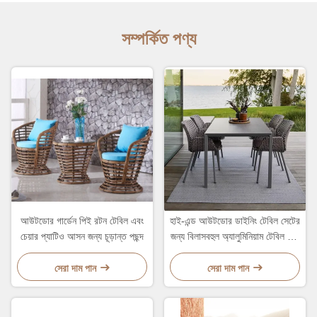
সম্পর্কিত পণ্য
আউটডোর গার্ডেন পিই রটন টেবিল এবং
হাই-এন্ড আউটডোর ডাইনিং টেবিল সেটের
চেয়ার প্যাটিও আসন জন্য চূড়ান্ত পছন্দ
জন্য বিলাসবহুল অ্যালুমিনিয়াম টেবিল এবং
রটান চেয়ার সেট
সেরা দাম পান
সেরা দাম পান