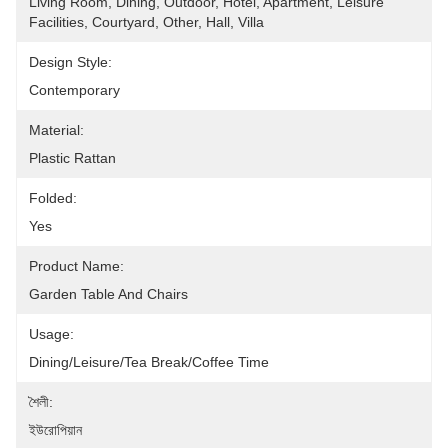
Living Room, Dining, Outdoor, Hotel, Apartment, Leisure 
Facilities, Courtyard, Other, Hall, Villa
Design Style:
Contemporary
Material:
Plastic Rattan
Folded:
Yes
Product Name:
Garden Table And Chairs
Usage:
Dining/Leisure/tea Break/Coffee Time
শৈলী:
ইউরোপিয়ান