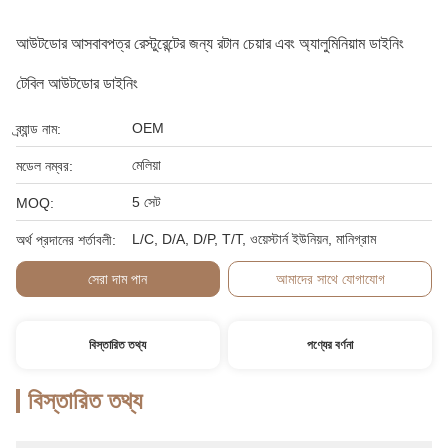
আউটডোর আসবাবপত্র রেস্টুরেন্টের জন্য রটান চেয়ার এবং অ্যালুমিনিয়াম ডাইনিং
টেবিল আউটডোর ডাইনিং
OEM
ব্র্যান্ড নাম:
মেলিয়া
মডেল নম্বর:
5 সেট
MOQ:
L/C, D/A, D/P, T/T, ওয়েস্টার্ন ইউনিয়ন, মানিগ্রাম
অর্থ প্রদানের শর্তাবলী:
সেরা দাম পান
আমাদের সাথে যোগাযোগ
বিস্তারিত তথ্য
পণ্যের বর্ণনা
বিস্তারিত তথ্য