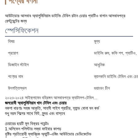
পণ্যের বর্ণনা
আউটডোর আসবাব অ্যালুমিনিয়াম ডাইনিং টেবিল রটান চেয়ার প্যাটিও বাগান আসবাবপত্র
রেস্টুরেন্টের জন্য
স্পেসিফিকেশন
বিষয়
মূল্য
প্রয়োগ
ডাইনিং রুম, কফি শপ, প্যাটিও, ব
ডিজাইন স্টাইল
আধুনিক
পণ্যের নাম
ব্যালকনি ডাইনিং টেবিল এবং চেয
উৎপত্তিস্থল
গুয়াংডং চীন
২০২৩-২০২৪ সাইক্লামেন বহিরঙ্গন আসবাবপত্র ক্যাটালগ-টেবিল...
জলরোধী অ্যালুমিনিয়াম খাদ টেবিল এবং চেয়ার
নকশা ধারণাঃ সহজ আকৃতি, সাহসী পাইপ প্রাচীর, হ্যান্ড বোনা ঘন কর্ড
শুধু নরম শিল্পের সাথে ফিট, সুন্দর এবং বাস্তব
চেয়ারের ছয়টি মূল বিক্রয় পয়েন্টঃ
1.অলিফেন পলিস্টার লম্বা ফাইবার কাপড়
বৃষ্টির প্রতিরোধী ফ্যাব্রিক অ্যান্টি-এজিং আউটডোর ডেডিকেটেড