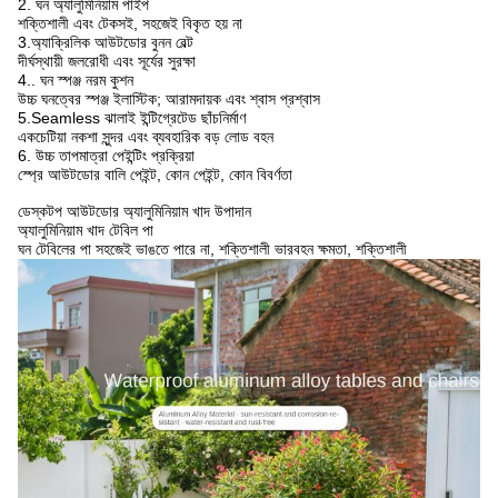
2. ঘন অ্যালুমিনিয়াম পাইপ
শক্তিশালী এবং টেকসই, সহজেই বিকৃত হয় না
3.অ্যাক্রিলিক আউটডোর বুনন বেল্ট
দীর্ঘস্থায়ী জলরোধী এবং সূর্যের সুরক্ষা
4.. ঘন স্পঞ্জ নরম কুশন
উচ্চ ঘনত্বের স্পঞ্জ ইলাস্টিক; আরামদায়ক এবং শ্বাস প্রশ্বাস
5.Seamless ঝালাই ইন্টিগ্রেটেড ছাঁচনির্মাণ
একচেটিয়া নকশা সুন্দর এবং ব্যবহারিক বড় লোড বহন
6. উচ্চ তাপমাত্রা পেইন্টিং প্রক্রিয়া
স্প্রে আউটডোর বালি পেইন্ট, কোন পেইন্ট, কোন বিবর্ণতা
ডেস্কটপ আউটডোর অ্যালুমিনিয়াম খাদ উপাদান
অ্যালুমিনিয়াম খাদ টেবিল পা
ঘন টেবিলের পা সহজেই ভাঙতে পারে না, শক্তিশালী ভারবহন ক্ষমতা, শক্তিশালী