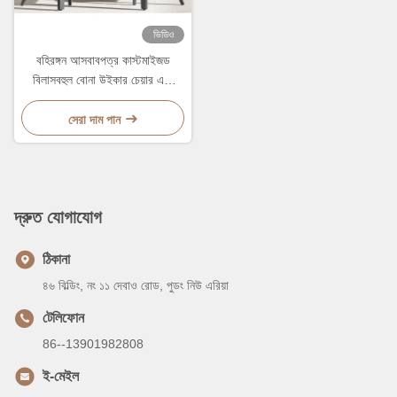
ভিডিও
বহিরঙ্গন আসবাবপত্র কাস্টমাইজড
বিলাসবহুল বোনা উইকার চেয়ার এবং
টেবিল বাগান প্যাটিও ডাইনিং
সেরা দাম পান
দ্রুত যোগাযোগ
ঠিকানা
৪৬ বিল্ডিং, নং ১১ দেবাও রোড, পুডং নিউ এরিয়া
টেলিফোন
86--13901982808
ই-মেইল